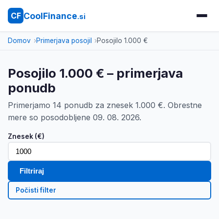
CoolFinance
CF
.si
Domov
Primerjava posojil
Posojilo 1.000 €
Posojilo 1.000 € – primerjava
ponudb
Primerjamo 14 ponudb za znesek 1.000 €. Obrestne
mere so posodobljene 09. 08. 2026.
Znesek (€)
Filtriraj
Počisti filter