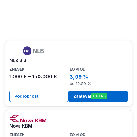
NLB d.d.
1.000 € –
150.000 €
3,99 %
do 12,50 %
Podrobnosti
Zahtevaj
OGLAS
Nova KBM