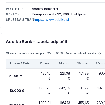
Addiko Bank d.d.
PODJETJE
Dunajska cesta 22, 1000 Ljubljana
NASLOV
https://www.addiko.si
SPLETNA STRAN
Addiko Bank – tabela odplačil
Okvirni mesečni obroki pri EOM 5,90 %. Dejanski obrok se določi ob 
Znesek \ Doba
12 mes.
24 mes.
36 mes.
60 me
430,10
221,38
151,88
96,
5.000 €
€
€
€
860,20
442,76
303,77
192,
10.000 €
€
€
€
1.290,31
664,13
455,65
289,