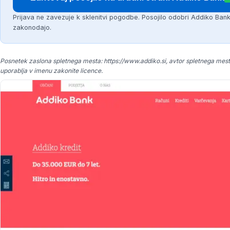
Prijava ne zavezuje k sklenitvi pogodbe. Posojilo odobri Addiko Bank
zakonodajo.
Posnetek zaslona spletnega mesta: https://www.addiko.si, avtor spletnega mesta
uporablja v imenu zakonite licence.