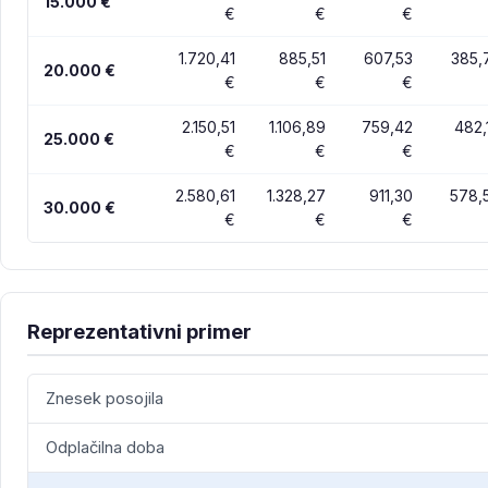
15.000 €
€
€
€
1.720,41
885,51
607,53
385,
20.000 €
€
€
€
2.150,51
1.106,89
759,42
482,
25.000 €
€
€
€
2.580,61
1.328,27
911,30
578,
30.000 €
€
€
€
Reprezentativni primer
Znesek posojila
Odplačilna doba