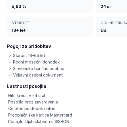
5,90 %
24 ur
STAROST
ONLINE PRIJA
18+ let
Da
Pogoji za pridobitev
✓ Starost 18-65 let
✓ Redni mesečni dohodek
✓ Slovensko bančno osebno
✓ Veljavni osebni dokument
Lastnosti posojila
Hitri kredit v 24 urah
Posojilo brez zavarovanja
Celoten postopek online
Predplačniška kartica Mastercard
Posojilo kljub slabšemu SISBON