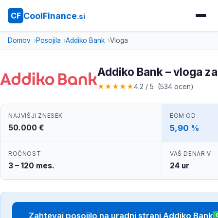
CoolFinance
CF
.si
Domov
Posojila
Addiko Bank
Vloga
Addiko Bank – vloga za
★
★
★
★
★
4.2 / 5 (534 ocen)
NAJVIŠJI ZNESEK
EOM OD
50.000 €
5,90 %
ROČNOST
VAŠ DENAR V
3 – 120 mes.
24 ur
Zahtevaj posojilo na uradni strani Addiko Bank