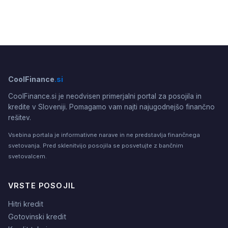
CoolFinance
.si
CoolFinance.si je neodvisen primerjalni portal za posojila in
kredite v Sloveniji. Pomagamo vam najti najugodnejšo finančno
rešitev.
Vsebina portala je informativne narave in ne predstavlja finančnega
svetovanja. Pred sklenitvijo posojila se posvetujte z bančnim
svetovalcem.
VRSTE POSOJIL
Hitri kredit
Gotovinski kredit