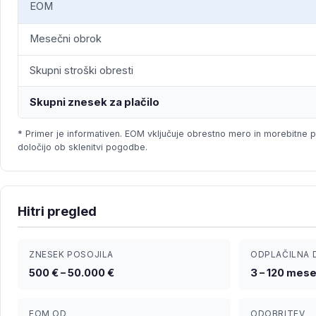
EOM
Mesečni obrok
Skupni stroški obresti
Skupni znesek za plačilo
* Primer je informativen. EOM vključuje obrestno mero in morebitne pr
določijo ob sklenitvi pogodbe.
Hitri pregled
ZNESEK POSOJILA
ODPLAČILNA 
500 € – 50.000 €
3 – 120 mes
EOM OD
ODOBRITEV