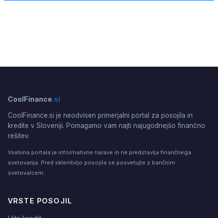
CoolFinance
.si
CoolFinance.si je neodvisen primerjalni portal za posojila in
kredite v Sloveniji. Pomagamo vam najti najugodnejšo finančno
rešitev.
Vsebina portala je informativne narave in ne predstavlja finančnega
svetovanja. Pred sklenitvijo posojila se posvetujte z bančnim
svetovalcem.
VRSTE POSOJIL