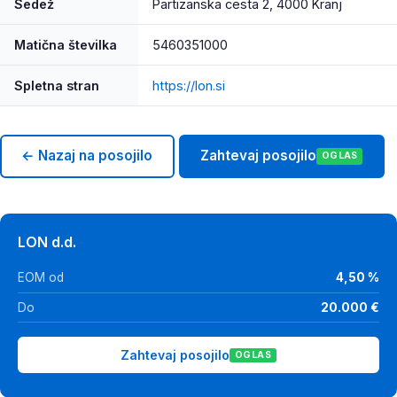
Sedež
Partizanska cesta 2, 4000 Kranj
Matična številka
5460351000
Spletna stran
https://lon.si
← Nazaj na posojilo
Zahtevaj posojilo
OGLAS
LON d.d.
EOM od
4,50 %
Do
20.000 €
Zahtevaj posojilo
OGLAS