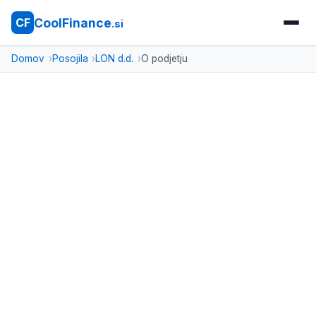
CoolFinance
CF
.si
Domov
Posojila
LON d.d.
O podjetju